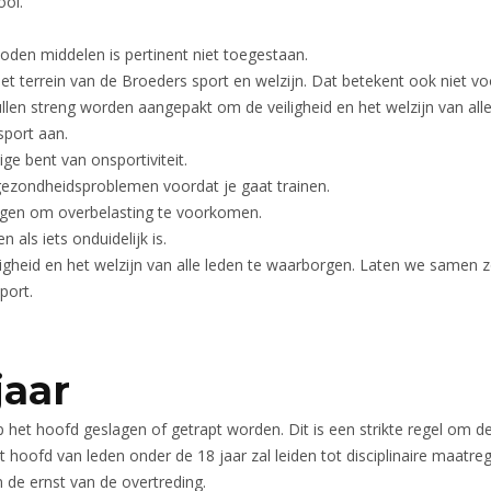
ool.
oden middelen is pertinent niet toegestaan.
het terrein van de Broeders sport en welzijn. Dat betekent ook niet v
ullen streng worden aangepakt om de veiligheid en het welzijn van all
sport aan.
ge bent van onsportiviteit.
 gezondheidsproblemen voordat je gaat trainen.
ngen om overbelasting te voorkomen.
n als iets onduidelijk is.
iligheid en het welzijn van alle leden te waarborgen. Laten we samen
port.
jaar
 het hoofd geslagen of getrapt worden. Dit is een strikte regel om d
et hoofd van leden onder de 18 jaar zal leiden tot disciplinaire maatr
n de ernst van de overtreding.