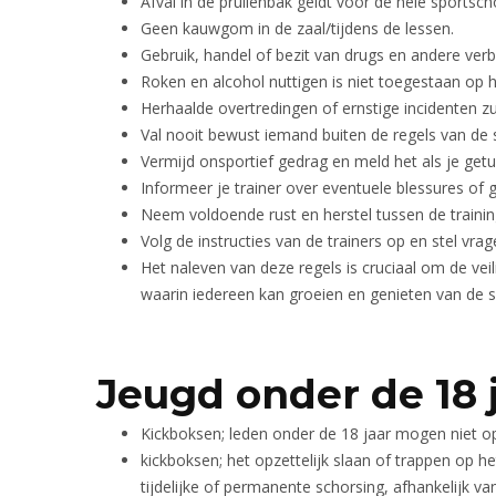
Afval in de prullenbak geldt voor de hele sportsch
Geen kauwgom in de zaal/tijdens de lessen.
Gebruik, handel of bezit van drugs en andere verb
Roken en alcohol nuttigen is niet toegestaan op 
Herhaalde overtredingen of ernstige incidenten z
Val nooit bewust iemand buiten de regels van de 
Vermijd onsportief gedrag en meld het als je getui
Informeer je trainer over eventuele blessures of
Neem voldoende rust en herstel tussen de traini
Volg de instructies van de trainers op en stel vrage
Het naleven van deze regels is cruciaal om de ve
waarin iedereen kan groeien en genieten van de s
Jeugd onder de 18 
Kickboksen; leden onder de 18 jaar mogen niet op
kickboksen; het opzettelijk slaan of trappen op h
tijdelijke of permanente schorsing, afhankelijk va