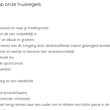
op onze huisregels
ersoneel en naar je medesporter.
n als iets onduidelijk is.
r en elkaar te groeten.
 arriveren kan de toegang door desbetreffende trainer geweigerd worde
ort en welzijn is hiervoor niet verantwoordelijk.
fende les.
de sportschool.
uimten.
ding en een handdoek.
oot bovenlichaam)
estemde schoeisels.
iet terug rennen naar een ouder om te drinken ivm korte pauze in de 