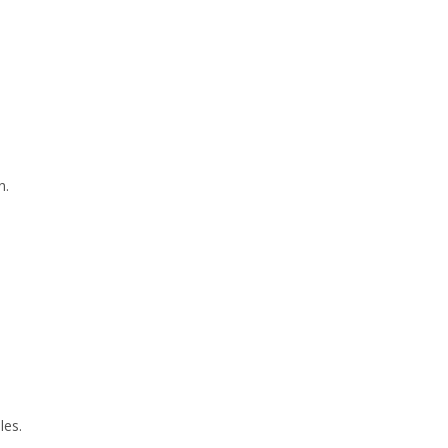
n.
les.